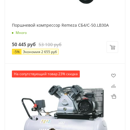
Вес
68 кг
Поршневой компрессор Remeza СБ4/С-50.LB30A
Много
50 445
руб
53 100
руб
-
5
%
Экономия
2 655
руб
Производитель
На сопутствующий товар 23% скидка
Remeza
Мощность
3 кВт
Производительность
500 л/мин
Давление
9 атм