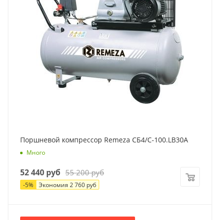
Производительность
420 л/мин
Давление
10 атм
Объем ресивера
100 л
Питание
220 Вольт
Вес
81 кг
Поршневой компрессор Remeza СБ4/С-100.LB30A
Много
52 440
руб
55 200
руб
-
5
%
Экономия
2 760
руб