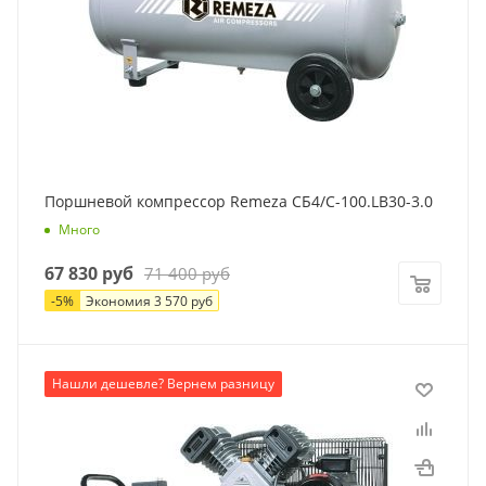
Объем ресивера
100 л
Питание
380 Вольт
Вес
92 кг
Поршневой компрессор Remeza СБ4/С-100.LB30-3.0
Много
67 830
руб
71 400
руб
-
5
%
Экономия
3 570
руб
Производитель
Нашли дешевле? Вернем разницу
Remeza
Мощность
2.2 кВт