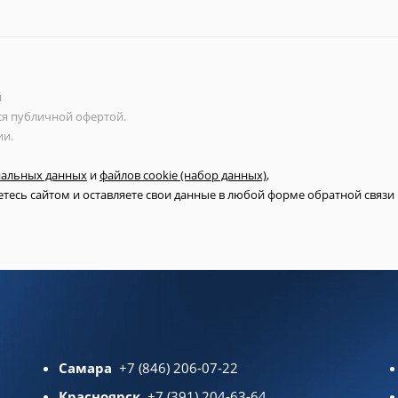
й
ся публичной офертой.
ии.
нальных данных
и
файлов cookie (набор данных)
,
тесь сайтом и оставляете свои данные в любой форме обратной связи н
Самара
+7 (846) 206-07-22
Красноярск
+7 (391) 204-63-64